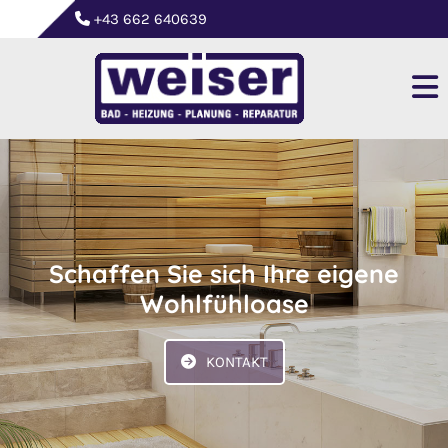
+43 662 640639

Schaffen Sie sich Ihre eigene
Wohlfühloase
KONTAKT