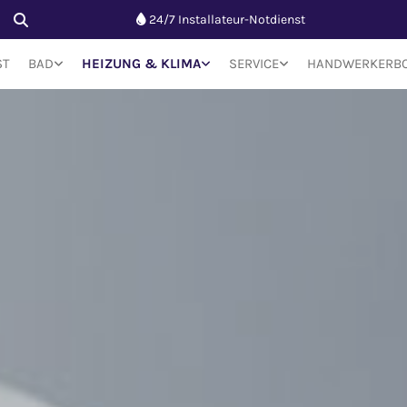
24/7 Installateur-Notdienst

ST
BAD
HEIZUNG & KLIMA
SERVICE
HANDWERKERBO