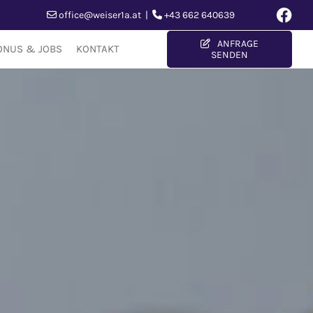
office@weiser1a.at
|
+43 662 640639


ANFRAGE
NUS & JOBS
KONTAKT
SENDEN